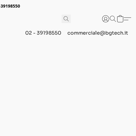
2-39198550
02 - 39198550
commerciale@bgtech.it