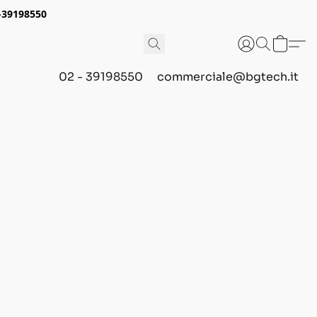
2-39198550
02 - 39198550
commerciale@bgtech.it