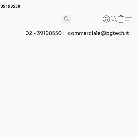
2-39198550
02 - 39198550
commerciale@bgtech.it