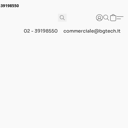
2-39198550
02 - 39198550
commerciale@bgtech.it