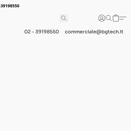
2-39198550
02 - 39198550
commerciale@bgtech.it