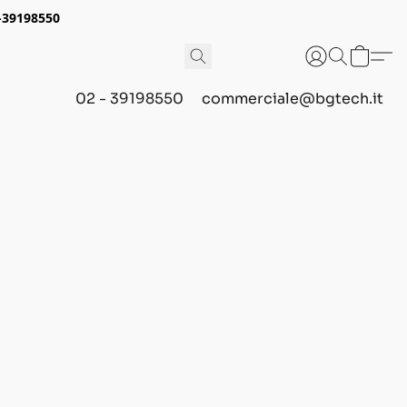
2-39198550
02 - 39198550
commerciale@bgtech.it