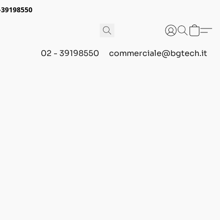
2-39198550
02 - 39198550
commerciale@bgtech.it