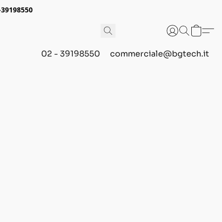
2-39198550
02 - 39198550
commerciale@bgtech.it