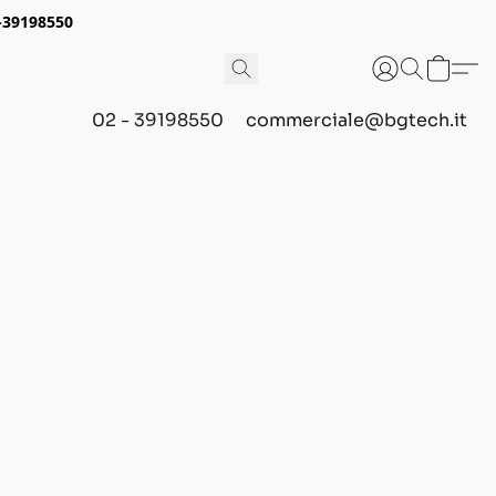
2-39198550
02 - 39198550
commerciale@bgtech.it